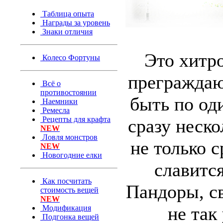
Таблица опыта
Награды за уровень
Знаки отличия
Это хитр
Колесо Фортуны
преграждаю
Всё о
противостоянии
быть по оди
Наемники
Ремесла
Рецепты для крафта
сразу неск
NEW
Ловля монстров
не только 
NEW
Новогодние елки
славитс
Как посчитать
Пандоры, св
стоимость вещей
NEW
не так
Модификация
Подгонка вещей