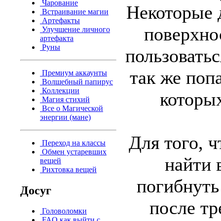
Чарование
Некоторые 
Встраивание магии
Артефакты
поверхно
Улучшение личного
артефакта
Руны
пользовать
так же поп
Премиум аккаунты
Волшебный папирус
Коллекции
которы
Магия стихий
Все о Магической
энергии (мане)
Для того, 
Переход на классы
Обмен устаревших
найти 
вещей
Рихтовка вещей
погибнуть
Досуг
после тр
Головоломки
FAQ как выйти с