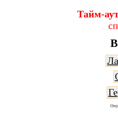
Тайм-аут
с
В
Ла
Г
Опу