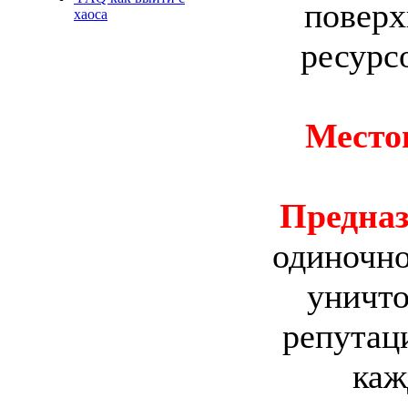
поверх
хаоса
ресурсо
Место
Предназ
одиночно
уничто
репутаци
каж