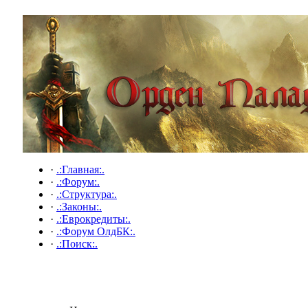
·
.:Главная:.
·
.:Форум:.
·
.:Структура:.
·
.:Законы:.
·
.:Еврокредиты:.
·
.:Форум ОлдБК:.
·
.:Поиск:.