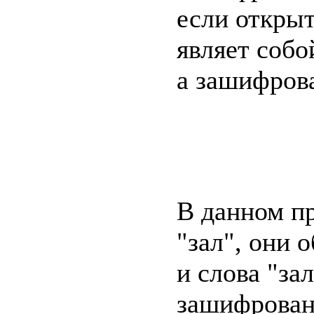
если открыт
являет собо
а зашифрова
В данном п
"зал", они 
и слова "за
зашифрован