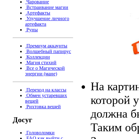
Чарование
Встраивание магии
Артефакты
Улучшение личного
артефакта
Руны
Премиум аккаунты
Волшебный папирус
Коллекции
Магия стихий
Все о Магической
энергии (мане)
На карти
Переход на классы
Обмен устаревших
которой у
вещей
Рихтовка вещей
должна б
Досуг
Таким об
Головоломки
FAQ как выйти с