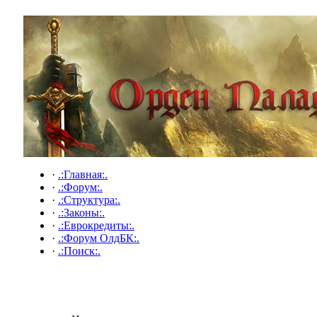
·
.:Главная:.
·
.:Форум:.
·
.:Структура:.
·
.:Законы:.
·
.:Еврокредиты:.
·
.:Форум ОлдБК:.
·
.:Поиск:.