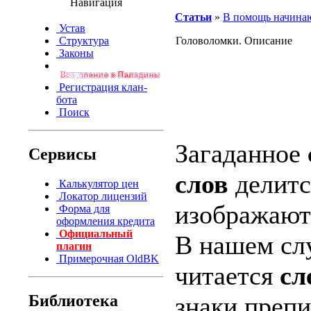
Навигация
Статьи
»
В помощь начин
Устав
Структура
Головоломки. Описание
Законы
Регистрация клан-
бота
Поиск
Загаданное
Сервисы
слов
делитс
Калькулятор цен
Локатор лицензий
изображаю
Форма для
оформления кредита
Официальный
В нашем слу
плагин
Примерочная OldBK
читается
сл
Библиотека
знаки препи