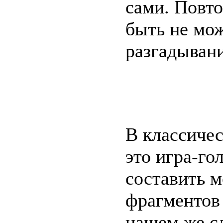
сами. Повт
быть не мож
разгадыван
В классиче
это игра-го
составить м
фрагментов
нашем же сл