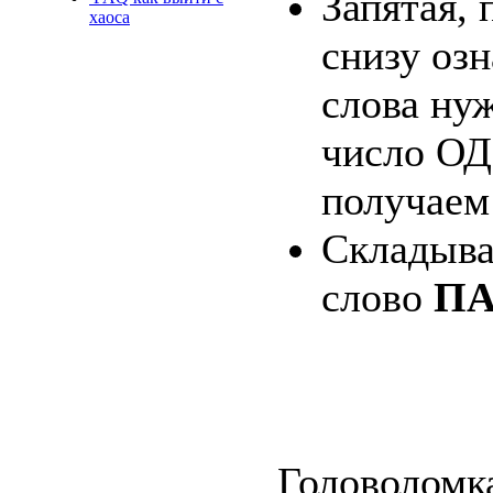
Запятая, 
хаоса
снизу озн
слова нуж
число ОД
получаем
Складыв
слово
П
Головоломк