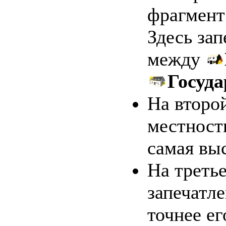
фрагмент
Здесь зап
между
Госуд
На второ
местност
самая выс
На треть
запечатл
точнее ег