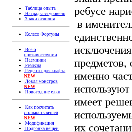
ребусе нари
Таблица опыта
Награды за уровень
Знаки отличия
в именител
единственн
Колесо Фортуны
исключения.
Всё о
противостоянии
предметов, 
Наемники
Ремесла
Рецепты для крафта
именно част
NEW
Ловля монстров
используют 
NEW
Новогодние елки
имеет решен
Как посчитать
используем
стоимость вещей
NEW
Модификация
их сочетани
Подгонка вещей