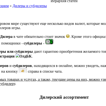
Иерархия статей
ающим
»
Дилеры и субдилеры
ровом мире существуют еще несколько видов валют, которые мо
илеров игры.
Дилера
в чате обязательно стоит значок
. Кроме этого офици
их помощники -
субдилеры
-
еры или субдилеры
дают гарантию приобретения желаемого това
истрация
ОлдБК
.
леров
и
субдилеров
, находящихся в онлайне, можно увидеть, н
в на кнопку
справа в списке чата.
мых товарах и услугах, а также, текущие цены на них, можно уз
субдилеру
.
Дилерский ассортимент