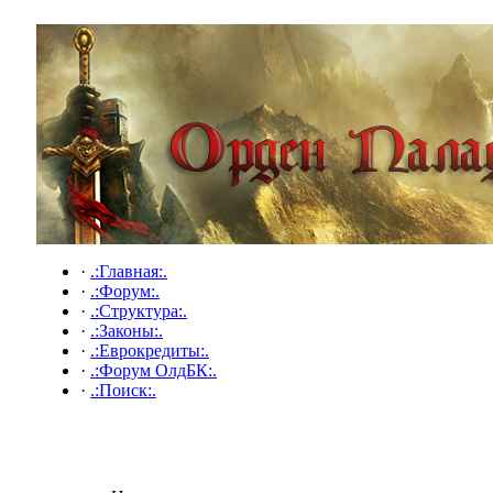
·
.:Главная:.
·
.:Форум:.
·
.:Структура:.
·
.:Законы:.
·
.:Еврокредиты:.
·
.:Форум ОлдБК:.
·
.:Поиск:.