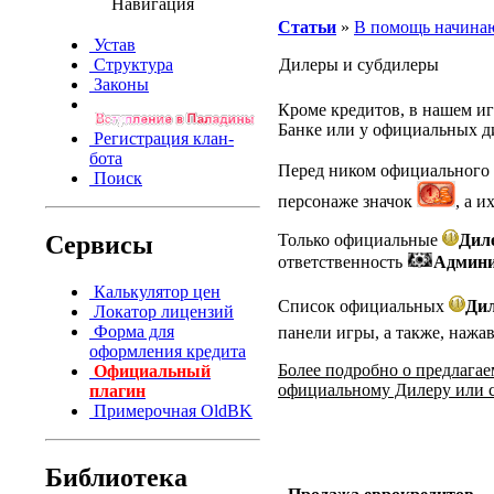
Навигация
Статьи
»
В помощь начин
Устав
Структура
Дилеры и субдилеры
Законы
Кроме кредитов, в нашем иг
Банке или у официальных д
Регистрация клан-
бота
Перед ником официального
Поиск
персонаже значок
, а 
Сервисы
Только официальные
Дил
ответственность
Админ
Калькулятор цен
Список официальных
Ди
Локатор лицензий
Форма для
панели игры, а также, нажа
оформления кредита
Более подробно о предлагае
Официальный
официальному Дилеру или 
плагин
Примерочная OldBK
Библиотека