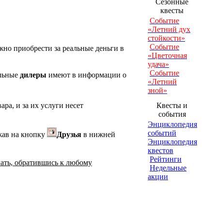
Сезонные
квесты
Событие
«Летний дух
стойкости»
Событие
жно приобрести за реальные деньги в
«Цветочная
удача»
Событие
альные
дилеры
имеют в информации о
«Летний
зной»
ра, и за их услуги несет
Квесты и
события
Энциклопедия
событий
ажав на кнопку
Друзья
в нижней
Энциклопедия
квестов
Рейтинги
нать, обратившись к любому
Недельные
акции