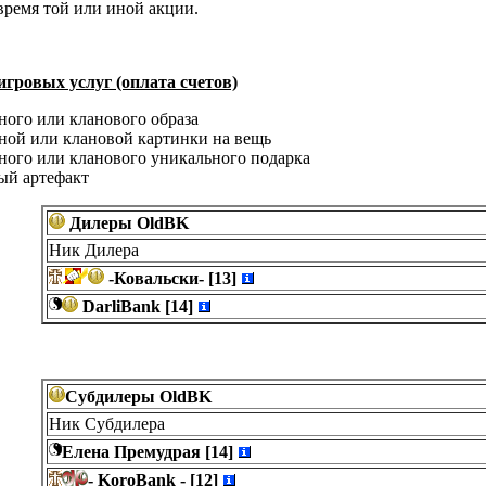
время той или иной акции.
гровых услуг (оплата счетов)
ного или кланового образа
ной или клановой картинки на вещь
ного или кланового уникального подарка
ный артефакт
Дилеры OldBK
Ник Дилера
-Ковальски- [13]
DarliBank [14]
Субдилеры OldBK
Ник Субдилера
Елена Премудрая [14]
- KoroBank - [12]