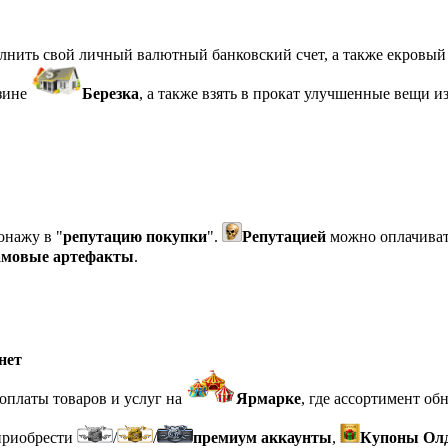
нить свой личный валютный банковский счет, а также екровый 
азине
Березка
, а также взять в прокат улучшенные вещи и
онажу в "
репутацию покупки
".
Репутацией
можно оплачиват
мовые артефакты
.
нет
оплаты товаров и услуг на
Ярмарке
, где ассортимент об
риобрести
/
/
премиум аккаунты
,
Купоны Ол