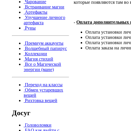
Чарование
которые появляются там во 
Встраивание магии
Артефакты
Улучшение личного
-
Оплата дополнительных и
артефакта
Руны
Оплата установки лич
Оплата установки лич
Оплата установки лич
Премиум аккаунты
Оплата заказа на лич
Волшебный папирус
Коллекции
Магия стихий
Все о Магической
энергии (мане)
Переход на классы
Обмен устаревших
вещей
Рихтовка вещей
Досуг
Головоломки
FAQ как выйти с