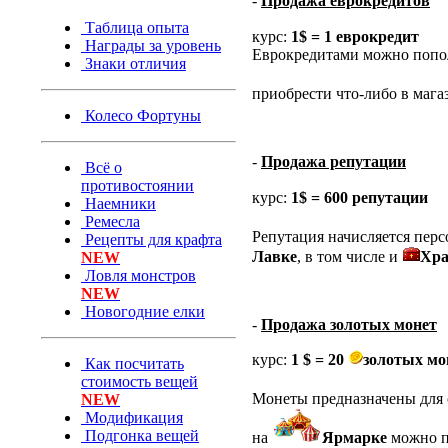
-
Продажа еврокредитов
Таблица опыта
курс:
1$ = 1 еврокредит
Награды за уровень
Еврокредитами можно попол
Знаки отличия
приобрести что-либо в маг
Колесо Фортуны
-
Продажа репутации
Всё о
противостоянии
курс:
1$ = 600 репутации
Наемники
Ремесла
Репутация начисляется перс
Рецепты для крафта
Лавке
, в том числе и
Хра
NEW
Ловля монстров
NEW
Новогодние елки
-
Продажа золотых монет
курс:
1 $ = 20
золотых мо
Как посчитать
стоимость вещей
Монеты предназначены для 
NEW
Модификация
Подгонка вещей
на
Ярмарке
можно п