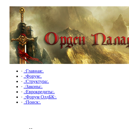
·
.:Главная:.
·
.:Форум:.
·
.:Структура:.
·
.:Законы:.
·
.:Еврокредиты:.
·
.:Форум ОлдБК:.
·
.:Поиск:.