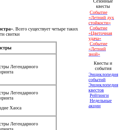
Сезонные
квесты
Событие
«Летний дух
стойкости»
Событие
нстра
». Всего существует четыре таких
«Цветочная
эти свитки
удача»
Событие
нстры
«Летний
зной»
Квесты и
стры Легендарного
события
иринта
Энциклопедия
событий
Энциклопедия
квестов
стры Легендарного
Рейтинги
иринта
Недельные
акции
адие Хаоса
стры Легендарного
иринта