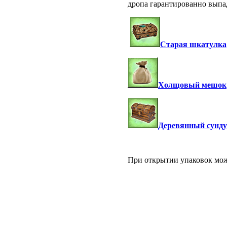
дропа гарантированно выпа
Старая шкатулка
Холщовый мешок
Деревянный сунд
При открытии упаковок мо