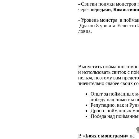
- Свитки поимки монстров
через
передачи
,
Комиссион
- Уровень монстра в пойман
Дракон 8 уровня. Если это 
ловца.
Выпустить пойманного мон
и использовать свиток с по
нельзя, поэтому вам предс
значительно слабее своих со
Опыт за пойманных мо
победу над ними вы п
Репутацию, как и Рун
Дроп с пойманных мон
Победа над пойманным
В
«
Боях с монстрами
»
на