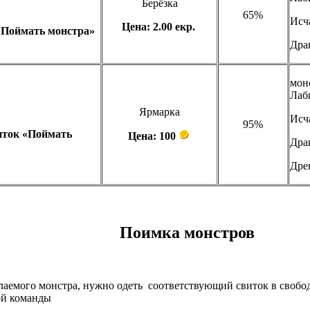
Берёзка
65%
Исч
Цена: 2.00 екр.
«Поймать монстра»
Дра
мон
Лаб
Ярмарка
Исч
95%
ток «Поймать
Цена: 100
Дра
Дре
Поимка монстров
лаемого монстра, нужно одеть соответствующий свиток в свобод
ой команды