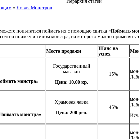
Иерархия статей
ающим
»
Ловля Монстров
 можете попытаться поймать их с помощью свитка «
Поймать мо
сом на поимку и типом монстра, на которого можно применять 
Шанс на
Место продажи
Мо
успех
Государственный
мон
магазин
15%
Лаб
оймать монстра»
Цена: 10.00 кр.
мон
Храмовая лавка
Лаб
45%
Цена: 200 реп.
«Поймать монстра»
Исч
мон
Лаб