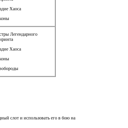
адие Хаоса
коны
стры Легендарного
иринта
адие Хаоса
коны
вобороды
ный слот и использовать его в бою на