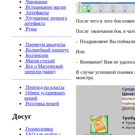
Чарование
Встраивание магии
Артефакты
Улучшение личного
После чего в логе боя появ
артефакта
Руны
После окончания боя, в чате
- Поздравляем! Вы поймал
Премиум аккаунты
Волшебный папирус
Или
Коллекции
Магия стихий
- Внимание! Вам не удалос
Все о Магической
энергии (мане)
В случае успешной поимки 
монстра.
Переход на классы
Обмен устаревших
вещей
Рихтовка вещей
Досуг
Головоломки
FAQ как выйти с