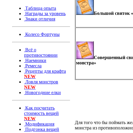
Таблица опыта
Большой свиток 
Награды за уровень
Знаки отличия
Колесо Фортуны
Всё о
противостоянии
Совершенный сви
Наемники
монстра»
Ремесла
Рецепты для крафта
NEW
Ловля монстров
NEW
Новогодние елки
Как посчитать
стоимость вещей
NEW
Для того что бы поймать же
Модификация
монстра из противоположн
Подгонка вещей