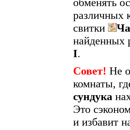
обменять ос
различных к
свитки
Ча
найденных 
I
.
Совет!
Не о
комнаты, гд
сундука
нах
Это сэконом
и избавит н