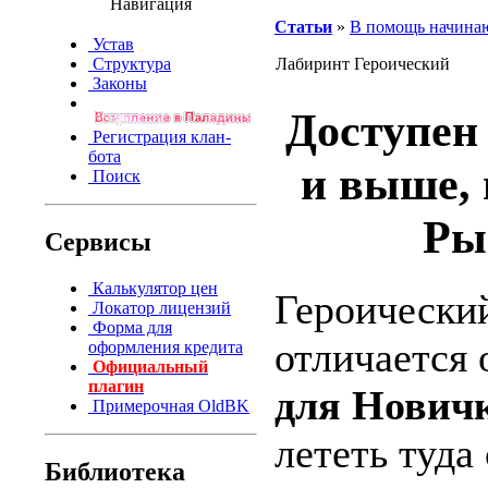
Навигация
Статьи
»
В помощь начин
Устав
Структура
Лабиринт Героический
Законы
Доступен 
Регистрация клан-
бота
и выше,
Поиск
Ры
Сервисы
Калькулятор цен
Героически
Локатор лицензий
Форма для
отличается
оформления кредита
Официальный
плагин
для Нович
Примерочная OldBK
лететь туда
Библиотека