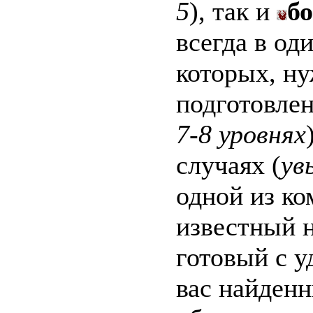
5
), так и
б
всегда в од
которых, н
подготовле
7-8 уровнях
случаях (
ув
одной из ко
известный 
готовый с у
вас найден