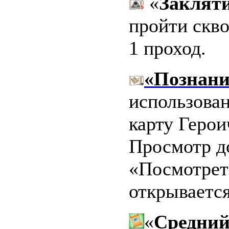
«
Заклят
пройти скво
1 проход.
«
Познани
использова
карту Герои
Просмотр д
«Посмотреть
открываетс
«
Средний