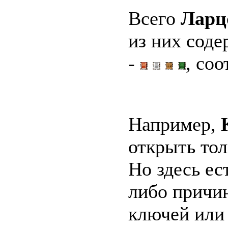
Всего
Ларц
из них соде
-
, со
Например,
открыть то
Но здесь ес
либо причи
ключей ил