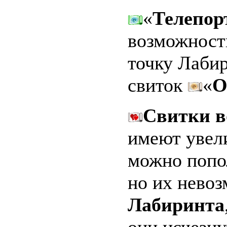
«
Телепор
возможност
точку Лабир
свиток
«
О
Свитки в
имеют увели
можно попо
но их нево
Лабиринта
они исчезну