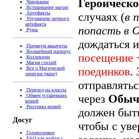
Героическо
Чарование
Встраивание магии
Артефакты
случаях (
в 
Улучшение личного
артефакта
попасть в 
Руны
дождаться 
Премиум аккаунты
Волшебный папирус
посещение
Коллекции
Магия стихий
поединков
.
Все о Магической
энергии (мане)
отправлятьс
Переход на классы
через
Обыч
Обмен устаревших
вещей
Рихтовка вещей
должен быт
Досуг
чтобы с ув
Головоломки
FAQ как выйти с