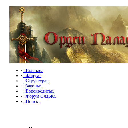
·
.:Главная:.
·
.:Форум:.
·
.:Структура:.
·
.:Законы:.
·
.:Еврокредиты:.
·
.:Форум ОлдБК:.
·
.:Поиск:.