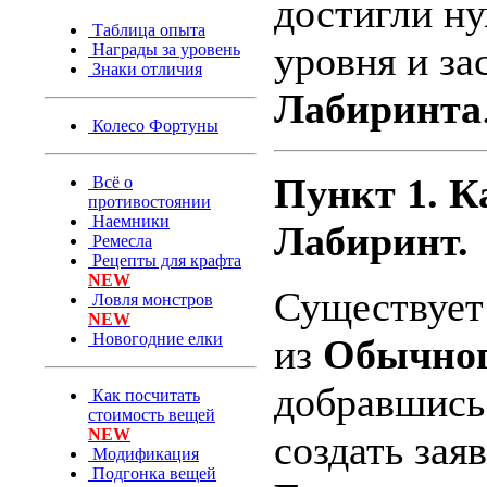
достигли н
Таблица опыта
уровня и з
Награды за уровень
Знаки отличия
Лабиринта
Колесо Фортуны
Пункт 1. К
Всё о
противостоянии
Наемники
Лабиринт.
Ремесла
Рецепты для крафта
NEW
Существует 
Ловля монстров
NEW
Новогодние елки
из
Обычног
добравшись 
Как посчитать
стоимость вещей
NEW
создать зая
Модификация
Подгонка вещей