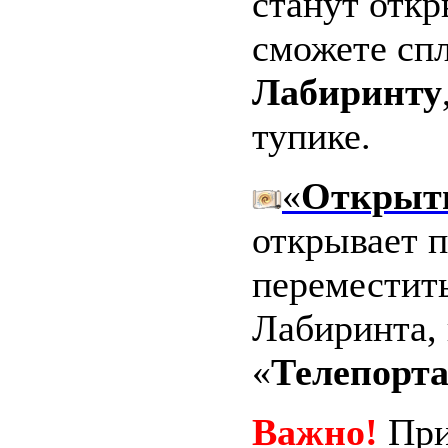
станут отк
сможете спл
Лабиринту
тупике.
«
Открыть
открывает 
переместить
Лабиринта, 
«
Телепорт
Важно!
При