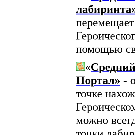
лабиринта
перемещает
Героическог
помощью св
«
Средний
Портал»
- 
точке нахо
Героическо
можно всегд
точки лаби