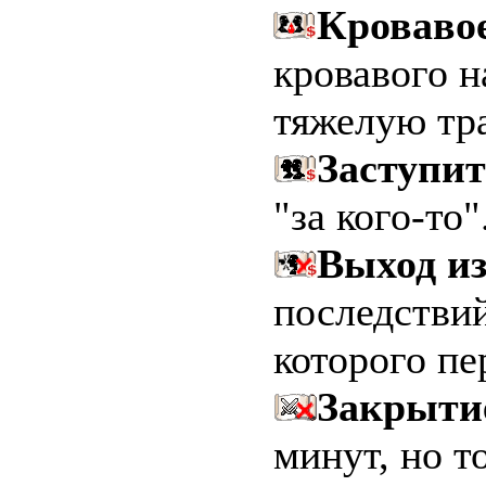
Кровавое
кровавого н
тяжелую тр
Заступит
"за кого-то"
Выход из
последствий
которого п
Закрыти
минут, но т