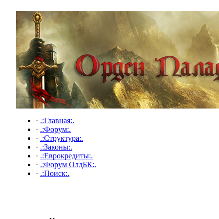
·
.:Главная:.
·
.:Форум:.
·
.:Структура:.
·
.:Законы:.
·
.:Еврокредиты:.
·
.:Форум ОлдБК:.
·
.:Поиск:.