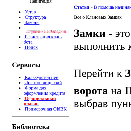
Навигация
Статьи
»
В помощь начин
Устав
Структура
Все о Клановых Замках
Законы
Замки
- эт
Регистрация клан-
бота
выполнить к
Поиск
Сервисы
Перейти к
Калькулятор цен
Локатор лицензий
ворота
на
П
Форма для
оформления кредита
Официальный
выбрав пунк
плагин
Примерочная OldBK
Библиотека