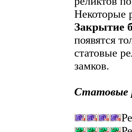
реликтов по
Некоторые р
Закрытие 
появятся то
статовые ре
замков.
Статовые 
Р
Р