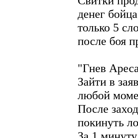
Свитки прод
денег бойца
только 5 сл
после боя п
"Гнев Ареса
Зайти в зая
любой момен
После заход
покинуть л
За 1 минуту