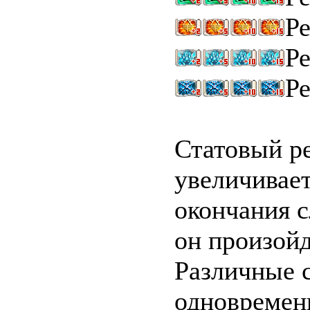
Р
Р
Р
Статовый ре
увеличивает
окончания с
он произойд
Различные 
одновременн