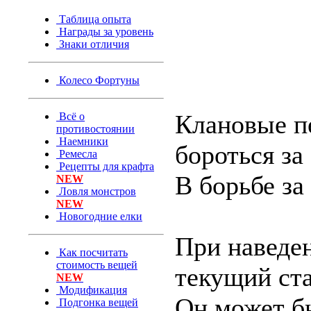
Таблица опыта
Награды за уровень
Знаки отличия
Колесо Фортуны
Клановые п
Всё о
противостоянии
Наемники
бороться за
Ремесла
Рецепты для крафта
В борьбе за
NEW
Ловля монстров
NEW
Новогодние елки
При наведе
Как посчитать
стоимость вещей
текущий ст
NEW
Модификация
Он может бы
Подгонка вещей