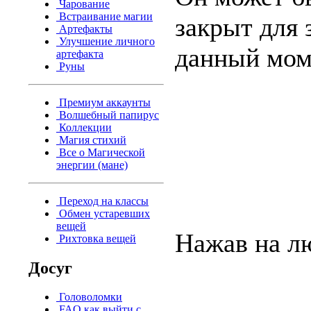
Чарование
Встраивание магии
закрыт для 
Артефакты
Улучшение личного
данный моме
артефакта
Руны
Премиум аккаунты
Волшебный папирус
Коллекции
Магия стихий
Все о Магической
энергии (мане)
Переход на классы
Обмен устаревших
вещей
Нажав на лю
Рихтовка вещей
Досуг
Головоломки
FAQ как выйти с