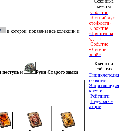
Сезонные
квесты
Событие
«Летний дух
стойкости»
Событие
в которой показаны все колекции и
«Цветочная
удача»
Событие
«Летний
зной»
Квесты и
события
я поступь
и
Руин Старого замка
.
Энциклопедия
событий
Энциклопедия
квестов
Рейтинги
Недельные
акции