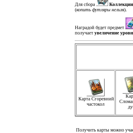
Для сбора
Коллекции
(
копить футляры нельз
я).
Наградой будет предмет
получает
увеличение уровн
Кар
Карта Сгоревний
Слома
частокол
ду
Получить карты можно учас