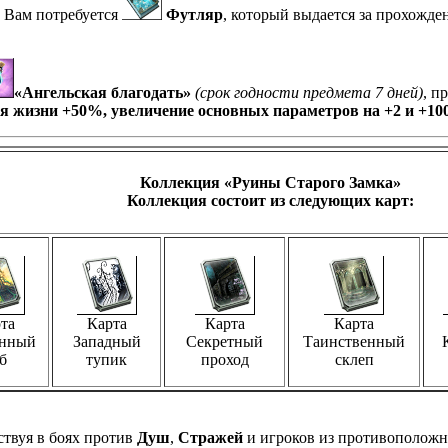
Вам потребуется
Футляр
, который выдается за прохожде
«Ангельская благодать»
(срок годности предмета 7 дней)
, п
я жизни +50%, увеличение основных параметров на +2 и +1
Коллекция «Руины Старого Замка»
Коллекция состоит из следующих карт:
та
Карта
Карта
Карта
нный
Западный
Секретный
Таинственный
б
тупик
проход
склеп
твуя в боях против
Душ
,
Стражей
и игроков из противоположн