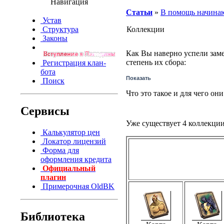
Навигация
Статьи
»
В помощь начин
Устав
Структура
Коллекции
Законы
Как Вы наверно успели заме
степень их сбора:
Регистрация клан-
бота
Показать
Поиск
Что это такое и для чего о
Сервисы
Уже существует 4 коллекции
Калькулятор цен
Локатор лицензий
Форма для
оформления кредита
Официальный
плагин
Примерочная OldBK
Библиотека