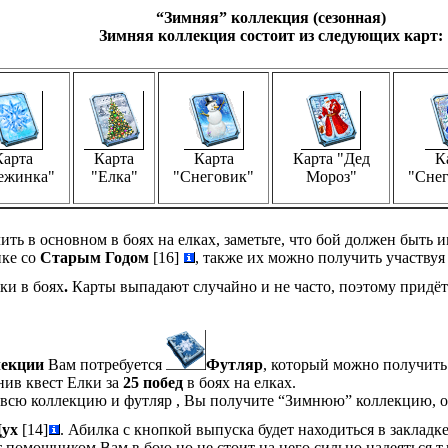
“Зимняя” коллекция (сезонная)
Зимняя коллекция состоит из следующих карт:
Карта
Карта
Карта
Карта "Дед
К
ежинка"
"Елка"
"Снеговик"
Мороз"
"Снег
ть в основном в боях на елках, заметьте, что бой должен быть 
нке со
Старым Годом
[16]
, также их можно получить участвуя
и в боях
.
Карты выпадают случайно и не часто, поэтому придёт
екции
Вам потребуется
Футляр
, который можно получит
ив квест Елки за
25 побед
в боях на елках.
 всю коллекцию и футляр , Вы получите “Зимнюю” коллекцию, он
ух
[14]
. Абилка с кнопкой выпуска будет находиться в закладк
 помощником Вам в бою но не стоит на него сильно надеяться т.