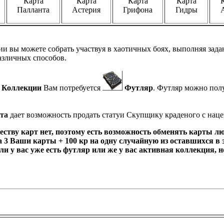
Карта
Карта
Карта
Карта
Палланта
Астерия
Грифона
Гидры
и вы можете собрать участвуя в хаотичных боях, выполняя зад
азличных способов.
Коллекции
Вам потребуется
Футляр
. Футляр можно пол
та
дает возможность продать статуи Скупщику краденого с нац
еству карт нет, поэтому есть возможность обменять карты л
 3 Ваши карты + 100 кр на одну случайную из оставшихся в 
и у вас уже есть футляр или же у вас активная коллекция, 