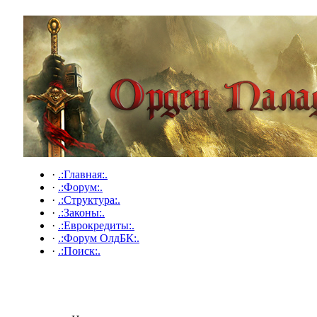
·
.:Главная:.
·
.:Форум:.
·
.:Структура:.
·
.:Законы:.
·
.:Еврокредиты:.
·
.:Форум ОлдБК:.
·
.:Поиск:.