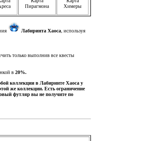
Карта
Карта
Карта
Ареса
Пирагмона
Химеры
ания
Лабиринта Хаоса
, используя
учить только выполнив все квесты
енкой в
20%.
юбой коллекции в Лабиринте Хаоса у
этой же коллекции. Есть ограничение
новый футляр вы не получите по