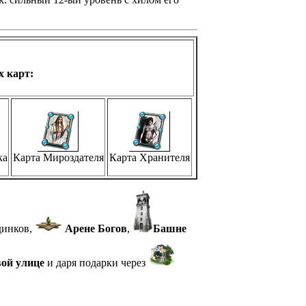
х карт:
ка
Карта Мироздателя
Карта Хранителя
динков,
Арене Богов
,
Башне
ой улице
и даря подарки через