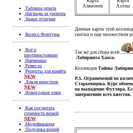
Карта
Карта
Алкионея
Аэллы
Таблица опыта
Награды за уровень
Знаки отличия
Данные карты этой коллекци
Колесо Фортуны
свитки и еще множеством р
Всё о
Так же для сбора всей
противостоянии
Лабиринта Хаоса.
Наемники
Ремесла
Коллекция
Тайны Лабирин
Рецепты для крафта
NEW
P.S. Ограничений по колич
Ловля монстров
Старьевщика. Курс обмена
NEW
на выпадение Футляра. Есл
Новогодние елки
завершению всех квестов.
Как посчитать
стоимость вещей
NEW
Модификация
Подгонка вещей