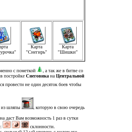
арта
Карта
Карта
урочка"
"Снегирь"
"Шишки"
именно с пометкой
, а так же в битве со
 в постройке
Снеговика
на
Центральной
ся провести не один десяток боев чтобы
ь из шляпы
, которую в свою очередь
а даст Вам возможность 1 раз в сутки
е:
склонности.
к. сильный 12-ый уровень с хилом его