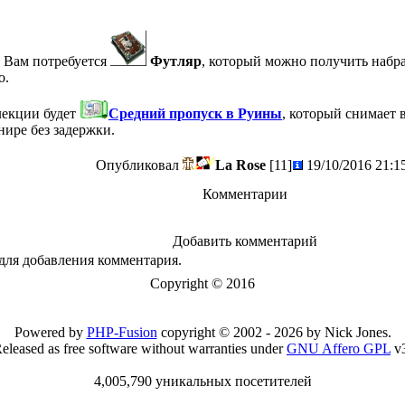
Вам потребуется
Футляр
, который можно получить набра
о.
лекции будет
Средний пропуск в Руины
, который снимает 
нире без задержки.
Опубликовал
La Rose
[11]
19/10/2016 21:1
Комментарии
Добавить комментарий
для добавления комментария.
Copyright © 2016
Powered by
PHP-Fusion
copyright © 2002 - 2026 by Nick Jones.
eleased as free software without warranties under
GNU Affero GPL
v3
4,005,790 уникальных посетителей