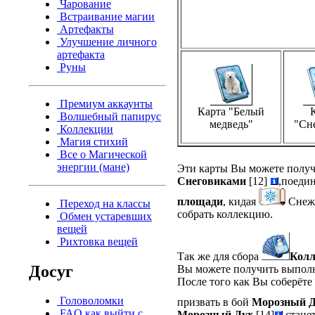
Чарование
Встраивание магии
Артефакты
Улучшение личного
артефакта
Руны
Премиум аккаунты
Карта "Белый
Волшебный папирус
медведь"
"Сн
Коллекции
Магия стихий
Все о Магической
энергии (мане)
Эти карты Вы можете получи
Снеговиками
[12]
,поеди
площади
, кидая
Снежк
Переход на классы
собрать коллекцию.
Обмен устаревших
вещей
Рихтовка вещей
Так же для сбора
Колл
Досуг
Вы можете получить выполн
После того как Вы соберёте
Головоломки
призвать в бой
Морозный Д
FAQ как выйти с
Морозный Дух
[14]
станет