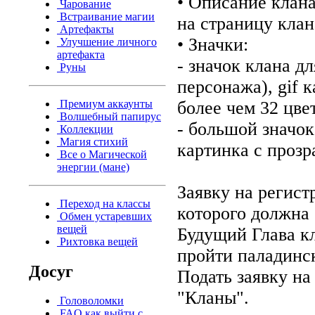
• Описание клан
Чарование
Встраивание магии
на страницу клан
Артефакты
• Значки:
Улучшение личного
артефакта
- значок клана д
Руны
персонажа), gif 
Премиум аккаунты
более чем 32 цве
Волшебный папирус
- большой значок
Коллекции
Магия стихий
картинка с проз
Все о Магической
энергии (мане)
Заявку на регист
Переход на классы
которого должна 
Обмен устаревших
вещей
Будущий Глава кл
Рихтовка вещей
пройти паладинс
Досуг
Подать заявку на
"Кланы".
Головоломки
FAQ как выйти с