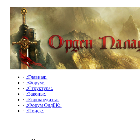
·
.:Главная:.
·
.:Форум:.
·
.:Структура:.
·
.:Законы:.
·
.:Еврокредиты:.
·
.:Форум ОлдБК:.
·
.:Поиск:.