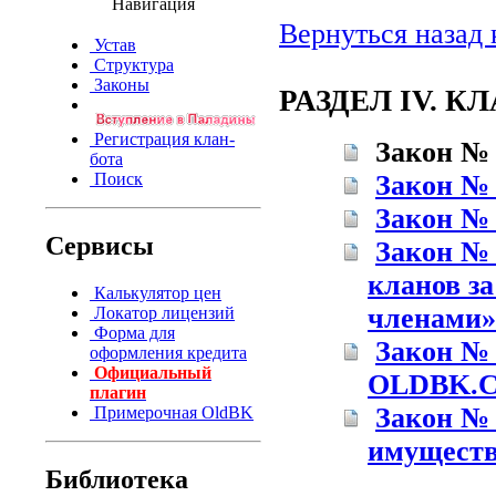
Навигация
Вернуться назад 
Устав
Структура
Законы
РАЗДЕЛ IV. К
Регистрация клан-
Закон № 
бота
Поиск
Закон № 
Закон № 
Сервисы
Закон № 
кланов з
Калькулятор цен
членами»
Локатор лицензий
Форма для
Закон № 
оформления кредита
Официальный
OLDBK.
плагин
Закон № 
Примерочная OldBK
имуществ
Библиотека