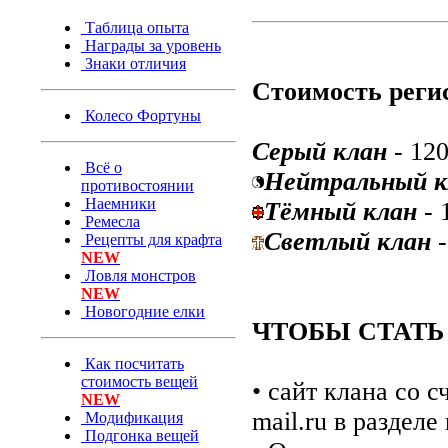
Таблица опыта
Награды за уровень
Знаки отличия
Стоимость реги
Колесо Фортуны
Серый клан
- 12
Всё о
Нейтральный к
противостоянии
Наемники
Тёмный клан
- 
Ремесла
Светлый клан
-
Рецепты для крафта
NEW
Ловля монстров
NEW
Новогодние елки
ЧТОБЫ СТАТЬ
Как посчитать
стоимость вещей
• сайт клана со 
NEW
mail.ru в разделе
Модификация
Подгонка вещей